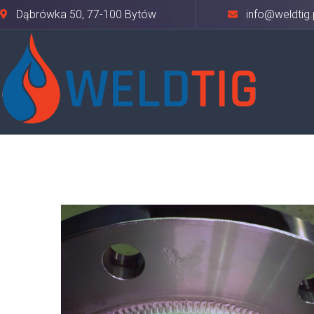
Dąbrówka 50, 77-100 Bytów
info@weldtig.