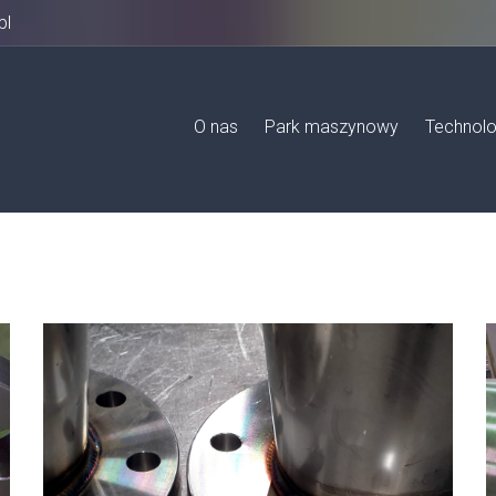
pl
O nas
Park maszynowy
Technolo